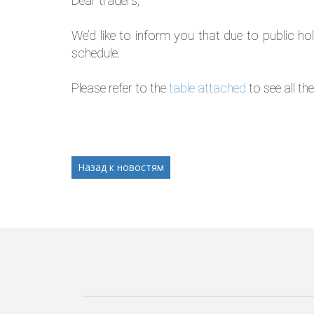
Dear traders,
We’d like to inform you that due to public ho
schedule.
Please refer to the
table attached
to see all th
Назад к новостям