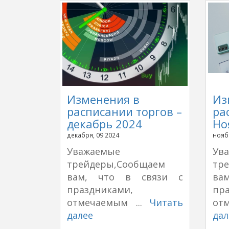
Изменения в
Из
расписании торгов –
ра
декабрь 2024
Но
декабря, 09 2024
нояб
Уважаемые
Ув
трейдеры,Сообщаем
тр
вам, что в связи с
ва
праздниками,
пр
отмечаемым ...
Читать
от
далее
дал