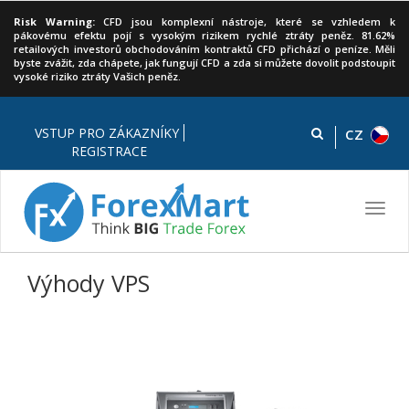
Risk Warning:
CFD jsou komplexní nástroje, které se vzhledem k
pákovému efektu pojí s vysokým rizikem rychlé ztráty peněz. 81.62%
retailových investorů obchodováním kontraktů CFD přichází o peníze. Měli
byste zvážit, zda chápete, jak fungují CFD a zda si můžete dovolit podstoupit
vysoké riziko ztráty Vašich peněz.
VSTUP PRO ZÁKAZNÍKY
CZ
REGISTRACE
Zapomenuté heslo
Toggl
navig
Výhody VPS