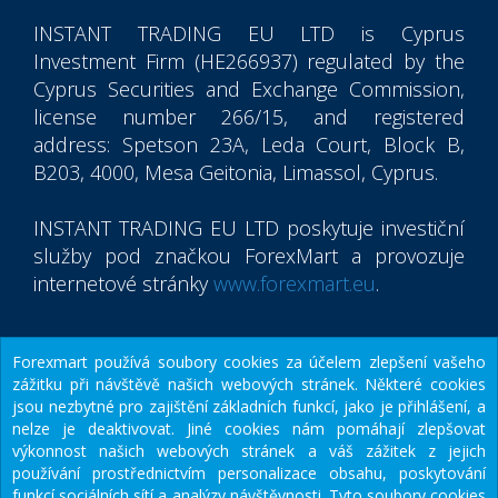
INSTANT TRADING EU LTD
is Cyprus
Investment Firm (HE266937) regulated by the
Cyprus Securities and Exchange Commission,
license number 266/15, and registered
address: Spetson 23A, Leda Court, Block B,
B203, 4000, Mesa Geitonia, Limassol, Cyprus.
INSTANT TRADING EU LTD
poskytuje investiční
služby pod značkou ForexMart a provozuje
internetové stránky
www.forexmart.eu
.
Forexmart používá soubory cookies za účelem zlepšení vašeho
© 2015-2026
Instant Trading EU Ltd.
zážitku při návštěvě našich webových stránek. Některé cookies
jsou nezbytné pro zajištění základních funkcí, jako je přihlášení, a
Mobilní aplikace ForexMart
nelze je deaktivovat. Jiné cookies nám pomáhají zlepšovat
výkonnost našich webových stránek a váš zážitek z jejich
používání prostřednictvím personalizace obsahu, poskytování
funkcí sociálních sítí a analýzy návštěvnosti. Tyto soubory cookies