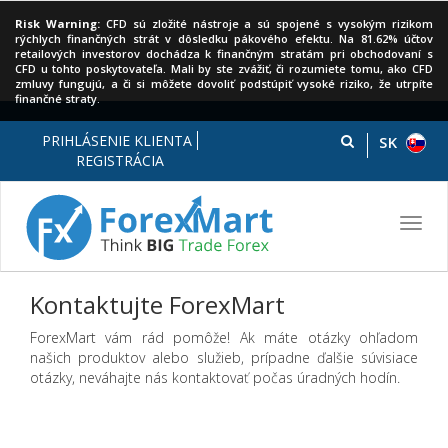
Risk Warning:
CFD sú zložité nástroje a sú spojené s vysokým rizikom
rýchlych finančných strát v dôsledku pákového efektu. Na 81.62% účtov
retailových investorov dochádza k finančným stratám pri obchodovaní s
CFD u tohto poskytovateľa. Mali by ste zvážiť, či rozumiete tomu, ako CFD
zmluvy fungujú, a či si môžete dovoliť podstúpiť vysoké riziko, že utrpíte
finančné straty.
PRIHLÁSENIE KLIENTA
SK
REGISTRÁCIA
Toggl
navig
Kontaktujte ForexMart
ForexMart vám rád pomôže! Ak máte otázky ohľadom
našich produktov alebo služieb, prípadne ďalšie súvisiace
otázky, neváhajte nás kontaktovať počas úradných hodín.