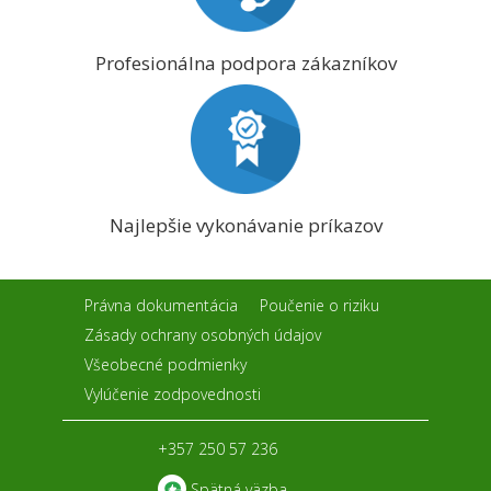
Profesionálna podpora zákazníkov
Najlepšie vykonávanie príkazov
Právna dokumentácia
Poučenie o riziku
Zásady ochrany osobných údajov
Všeobecné podmienky
Vylúčenie zodpovednosti
+357 250 57 236
Spätná väzba