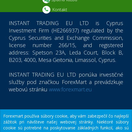
Kontakt
INSTANT TRADING EU LTD
is Cyprus
Investment Firm (HE266937) regulated by the
Cyprus Securities and Exchange Commission,
license number 266/15, and registered
address: Spetson 23A, Leda Court, Block B,
B203, 4000, Mesa Geitonia, Limassol, Cyprus.
INSTANT TRADING EU LTD
ponúka investičné
služby pod značkou ForexMart a prevádzkuje
webovú stránku
www.forexmart.eu
© 2015-2026
Instant Trading EU Ltd.
Forexmart používa súbory cookie, aby vám zabezpečil čo najlepší
zážitok pri návšteve našej webovej stránky. Niektoré súbory
ForexMart Mobile App
cookie sú potrebné na poskytovanie základných funkcií, ako sú