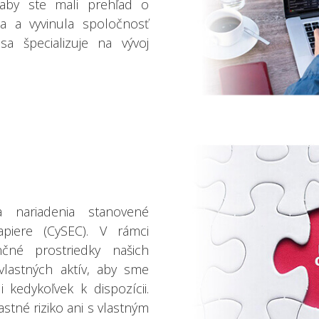
, aby ste mali prehľad o
a a vyvinula spoločnosť
a špecializuje na vývoj
a nariadenia stanovené
piere (CySEC). V rámci
čné prostriedky našich
vlastných aktív, aby sme
i kedykoľvek k dispozícii.
stné riziko ani s vlastným