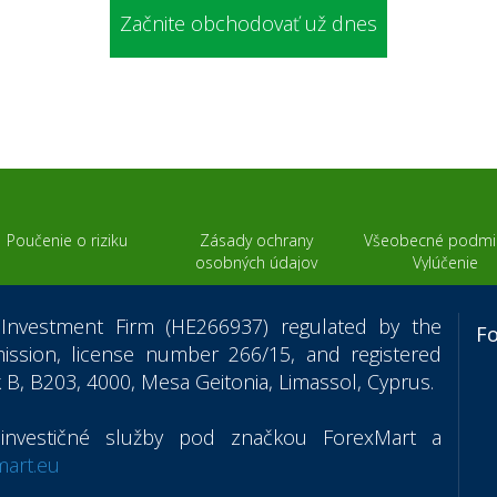
Začnite obchodovať už dnes
Poučenie o riziku
Zásady ochrany
Všeobecné podmi
osobných údajov
Vylúčenie
zodpovednost
Investment Firm (HE266937) regulated by the
F
ssion, license number 266/15, and registered
 B, B203, 4000, Mesa Geitonia, Limassol, Cyprus.
nvestičné služby pod značkou ForexMart a
art.eu