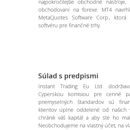
najpokročilejšie obchodné nástroje
obchodovaní na forexe. MT4 navrhl
MetaQuotes Software Corp., ktorá s
softvéru pre finančné trhy.
Súlad s predpismi
Instant Trading Eu Ltd. dodržiav
Cyperskou komisiou pre cenné pa
priemyselných štandardov sú finan
klientov úplne oddelené od našich 
chránili váš kapitál a aby ste ho mal
Neobchodujeme na vlastný účet, na vla