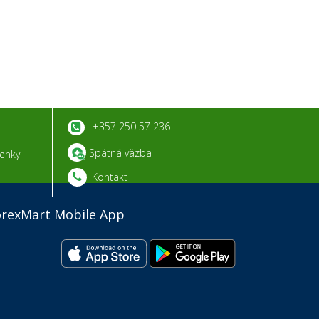
+357 250 57 236
Spätná väzba
enky
Kontakt
i
orexMart Mobile App