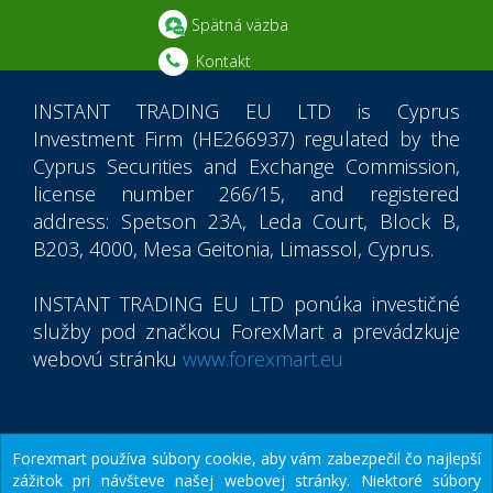
Spätná väzba
Kontakt
INSTANT TRADING EU LTD
is Cyprus
Investment Firm (HE266937) regulated by the
Cyprus Securities and Exchange Commission,
license number 266/15, and registered
address: Spetson 23A, Leda Court, Block B,
B203, 4000, Mesa Geitonia, Limassol, Cyprus.
INSTANT TRADING EU LTD
ponúka investičné
služby pod značkou ForexMart a prevádzkuje
webovú stránku
www.forexmart.eu
© 2015-2026
Instant Trading EU Ltd.
Forexmart používa súbory cookie, aby vám zabezpečil čo najlepší
zážitok pri návšteve našej webovej stránky. Niektoré súbory
ForexMart Mobile App