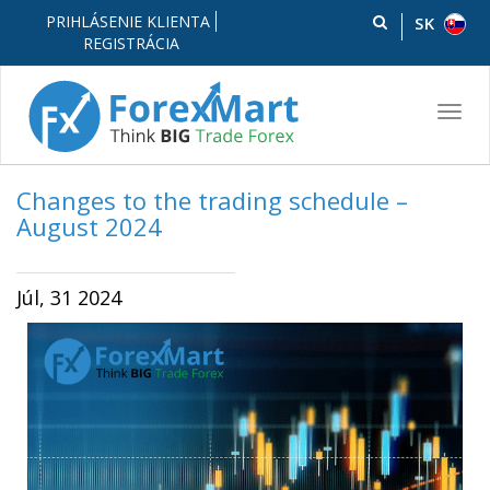
PRIHLÁSENIE KLIENTA
SK
REGISTRÁCIA
Toggl
navig
Changes to the trading schedule –
August 2024
Júl, 31 2024